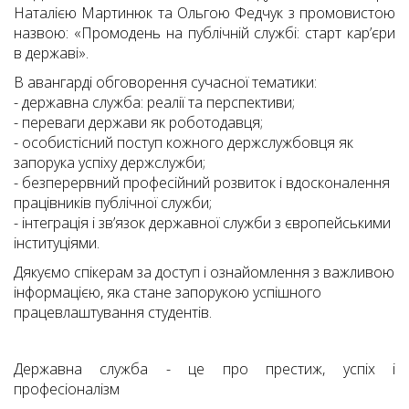
Наталією Мартинюк та Ольгою Федчук з промовистою
назвою: «Промодень на публічній службі: старт карʼєри
в державі».
В авангарді обговорення сучасної тематики:
- державна служба: реалії та перспективи;
- переваги держави як роботодавця;
- особистісний поступ кожного держслужбовця як
запорука успіху держслужби;
- безперервний професійний розвиток і вдосконалення
працівників публічної служби;
- інтеграція і звʼязок державної служби з європейськими
інституціями.
Дякуємо спікерам за доступ і ознайомлення з важливою
інформацією, яка стане запорукою успішного
працевлаштування студентів.
Державна служба - це про престиж, успіх і
професіоналізм