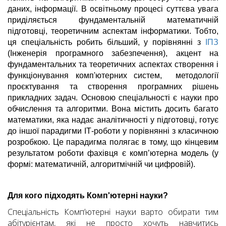
даних, інформації. В освітньому процесі суттєва увага
приділяється фундаментальній математичній
підготовці, теоретичним аспектам інформатики. Тобто,
ця спеціальність робить більший, у порівнянні з
ІПЗ
(Інженерія програмного забезпечення), акцент на
фундаментальних та теоретичних аспектах створення і
функціонування комп'ютерних систем, методології
проєктування та створення програмних рішень
прикладних задач. Основою спеціальності є науки про
обчислення та алгоритми. Вона містить досить багато
математики, яка надає аналітичності у підготовці, готує
до іншої парадигми ІТ-роботи у порівнянні з класичною
розробкою. Це парадигма полягає в тому, що кінцевим
результатом роботи фахівця є комп’ютерна модель (у
формі: математичній, алгоритмічній чи цифровій).
Для кого підходять Комп'ютерні науки?
Спеціальність Комп’ютерні науки варто обирати тим
абітурієнтам, які не просто хочуть навчитись