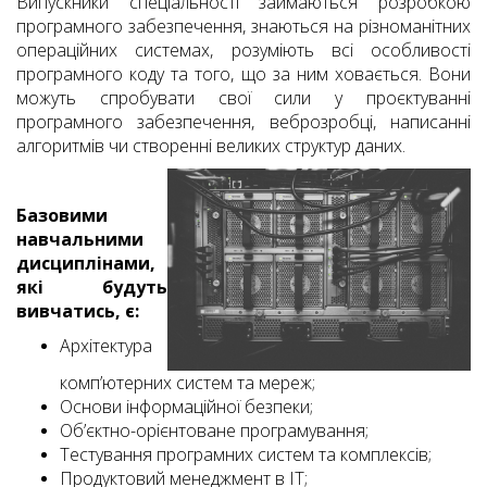
Випускники спеціальності займаються розробкою
програмного забезпечення, знаються на різноманітних
операційних системах, розуміють всі особливості
програмного коду та того, що за ним ховається. Вони
можуть спробувати свої сили у проєктуванні
програмного забезпечення, веброзробці, написанні
алгоритмів чи створенні великих структур даних.
Базовими
навчальними
дисциплінами,
які будуть
вивчатись, є:
Архітектура
комп’ютерних систем та мереж;
Основи інформаційної безпеки;
Об’єктно-орієнтоване програмування;
Тестування програмних систем та комплексів;
Продуктовий менеджмент в IT;