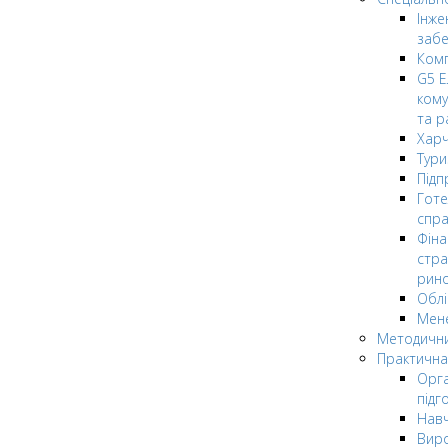
Інже
заб
Комп
G5 Е
кому
та р
Харч
Тури
Підп
Гот
спра
Фіна
стра
рин
Облі
Мен
Методични
Практична
Орга
підг
Навч
Вир