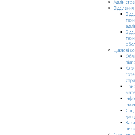
Адміністра
Відділення
Відд
техн
адмі
Відд
техн
обсл
Циклові ком
Облі
підп
Харч
готе
спр
Прир
мате
Інфо
інже
Соці
дисц
Захи
вих
Спеціальн