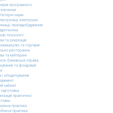
нерія програмного
езпечення
'ютерні науки
лектроніка, електронні
нікації, приладобудування
адіотехніка
ові технології
зм та рекреація
риємництво та торгівля
ельно-ресторанна
ва та кейтеринг
нси, банківська справа,
хування та фондовий
ок
к і оподаткування
еджмент
й кабінет
 підготовка
нізація практичної
отовки
альна практика
обнича практика