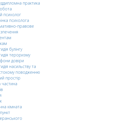
ддипломна практика
робота
й психолог
інка психолога
мативно-правове
езпечення
дентам
ькам
идія булінгу
идія тероризму
фони довіри
идія насильству та
стокому поводженню
ий простір
 частина
ів
я
к
чна кімната
пункт
еранського