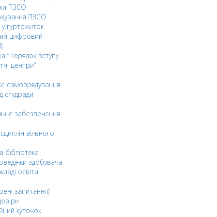
ки ПЗСО
ахування ПЗСО
 у гуртожиток
ний цифровий
)
ка “Порядок вступу
тні центри”
ке самоврядування
д студради
льне забезпечення
сциплін вільного
а бібліотека
оведінки здобувача
акладі освіти
рені запитання)
довіри
йний куточок