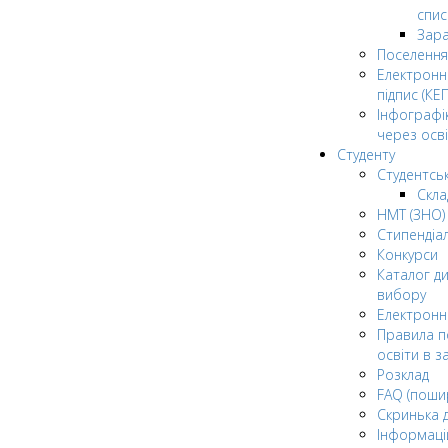
спис
Зар
Поселення
Електрон
підпис (КЕП
Інфографі
через осві
Студенту
Студентсь
Скла
НМТ (ЗНО)
Стипендіа
Конкурси
Каталог ди
вибору
Електронн
Правила п
освіти в з
Розклад
FAQ (поши
Скринька 
Інформаці