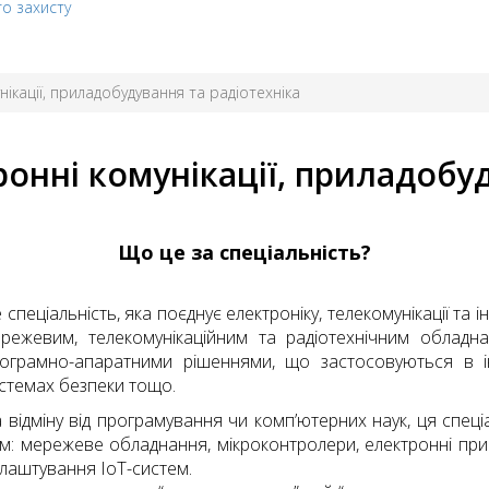
го захисту
нікації, приладобудування та радіотехніка
ронні комунікації, приладобу
Що це за спеціальність?
 спеціальність, яка поєднує електроніку, телекомунікації та 
режевим, телекомунікаційним та радіотехнічним обладна
ограмно-апаратними рішеннями, що застосовуються в ін
стемах безпеки тощо.
 відміну від програмування чи комп’ютерних наук, ця спеціа
м: мережеве обладнання, мікроконтролери, електронні прист
лаштування ІоТ-систем.