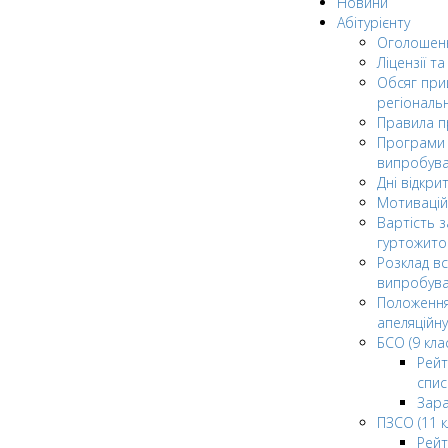
Новини
Абітурієнту
Оголошен
Ліцензії т
Обсяг при
регіональ
Правила 
Програми 
випробув
Дні відкри
Мотивацій
Вартість з
гуртожито
Розклад в
випробува
Положення
апеляційну
БСО (9 клас
Рейт
спис
Зар
ПЗСО (11 к
Рейт