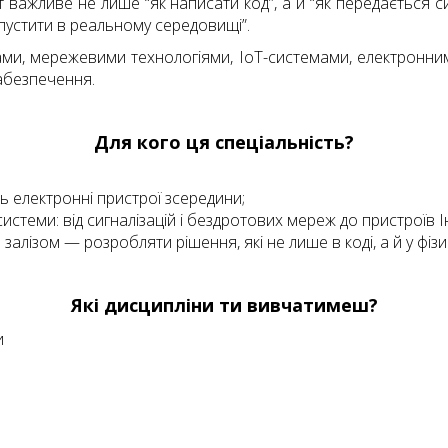
т важливе не лише “як написати код”, а й “як передається сигн
пустити в реальному середовищі”.
ми, мережевими технологіями, ІоТ-системами, електронним
абезпечення.
Для кого ця спеціальність?
ь електронні пристрої зсередини;
стеми: від сигналізацій і бездротових мереж до пристроїв Ін
лізом — розробляти рішення, які не лише в коді, а й у фізич
Які дисципліни ти вивчатимеш?
и