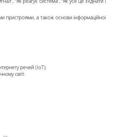
ал”, “як реагує система”, “як усе це з’єднати і
и пристроями, а також основи інформаційної
тернету речей (IoT);
ному світі.