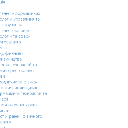
ція
ілення інформаційних
ологій, управління та
ністрування
ілення харчових
ологій та сфери
уговування
ісії
ку, фінансів і
риємництва
ових технологій та
льно-ресторанної
ави
одничих та фізико-
матичних дисциплін
рмаційних технологій та
нерії
ально-гуманітарних
иплін
ст України і фізичного
овання
ості