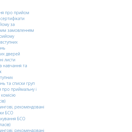
ня про прийом
а сертифікати
йому за
ним замовленням
прийому
вступних
ань
тих дверей
ні листи
а навчання та
к
ступних
нь та списки груп
 про приймальну і
 комісію
ів)
ингові, рекомендовані
ки БСО
ахування БСО
ласів)
ингові, рекомендовані