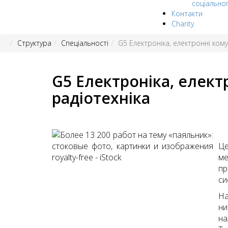
соціально
Контакти
Charity
Структура
Спеціальності
G5 Електроніка, електронні кому
G5 Електроніка, елект
радіотехніка
Це
ме
пр
си
На
ни
на