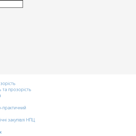
озорість
ь та прозорість
я
-практичний
ічні закупівлі НПЦ
ж