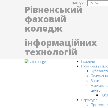
Пошук...
Рівненський
фаховий
коледж
інформаційних
технологій
Головна
Публічність і пр
Публічніст
Положенн
Звіти
Навчально
центр
Публ
Структура
Про колед