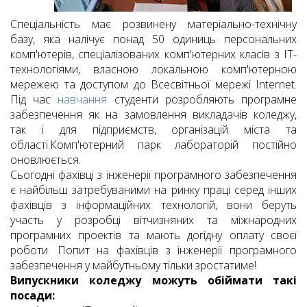
Спеціальність має розвинену матеріально-технічну
базу, яка налічує понад 50 одиниць персональних
комп'ютерів, спеціалізованих комп'ютерних класів з ІТ-
технологіями, власною локальною комп'ютерною
мережею та доступом до Всесвітньої мережі Internet.
Під час
навчання
студенти розробляють програмне
забезпечення як на замовлення викладачів коледжу,
так і для підприємств, організацій міста та
області.
Комп'ютерний парк лабораторій постійно
оновлюється.
Сьогодні фахівці з інженерії програмного забезпечення
є найбільш затребуваними на ринку праці серед інших
фахівців з інформаційних технологій, вони беруть
участь у розробці вітчизняних та міжнародних
програмних проектів та мають догідну оплату своєї
роботи.
Попит на фахівців з інженерії програмного
забезпечення у майбутньому тільки зростатиме!
Випускники коледжу можуть обіймати такі
посади: