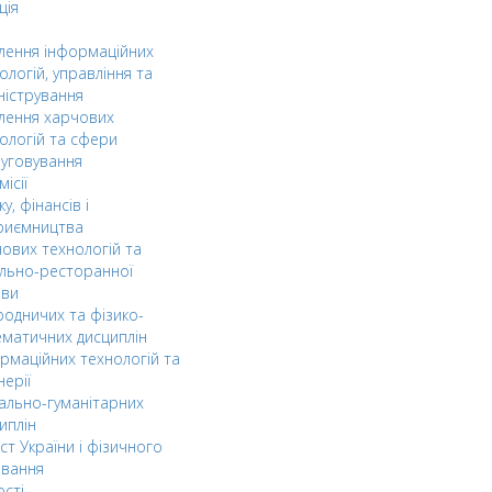
ція
ілення інформаційних
ологій, управління та
ністрування
ілення харчових
ологій та сфери
уговування
ісії
ку, фінансів і
риємництва
ових технологій та
льно-ресторанної
ави
одничих та фізико-
матичних дисциплін
рмаційних технологій та
нерії
ально-гуманітарних
иплін
ст України і фізичного
овання
ості