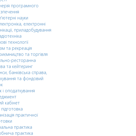
нерія програмного
езпечення
'ютерні науки
лектроніка, електронні
нікації, приладобудування
адіотехніка
ові технології
зм та рекреація
риємництво та торгівля
ельно-ресторанна
ва та кейтеринг
нси, банківська справа,
хування та фондовий
ок
к і оподаткування
еджмент
й кабінет
 підготовка
нізація практичної
отовки
альна практика
обнича практика