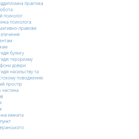
ддипломна практика
робота
й психолог
інка психолога
мативно-правове
езпечення
дентам
ькам
идія булінгу
идія тероризму
фони довіри
идія насильству та
стокому поводженню
ий простір
 частина
ів
я
к
чна кімната
пункт
еранського