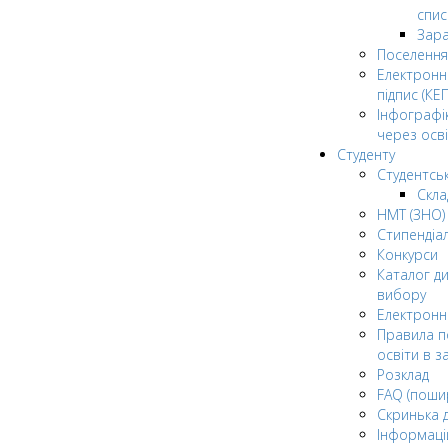
спис
Зар
Поселення
Електрон
підпис (КЕП
Інфографі
через осві
Студенту
Студентсь
Скла
НМТ (ЗНО)
Стипендіа
Конкурси
Каталог ди
вибору
Електронн
Правила п
освіти в з
Розклад
FAQ (поши
Скринька 
Інформаці