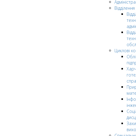
Адміністра
Відділення
Відд
техн
адмі
Відд
техн
обсл
Циклові ком
Облі
підп
Харч
готе
спр
Прир
мате
Інфо
інже
Соці
дисц
Захи
вих
Спеціальн