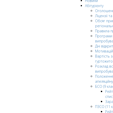
Новини
Абітурієнту
Оголошен
Ліцензії т
Обсяг при
регіональ
Правила 
Програми 
випробув
Дні відкри
Мотивацій
Вартість з
гуртожито
Розклад в
випробува
Положення
апеляційну
БСО (9 клас
Рейт
спис
Зар
ПЗСО (11 к
Рейт