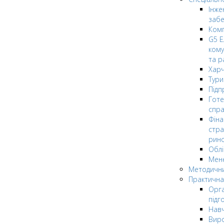
Інже
заб
Комп
G5 Е
кому
та р
Харч
Тури
Підп
Гот
спра
Фіна
стра
рин
Облі
Мен
Методични
Практична
Орга
підг
Навч
Вир