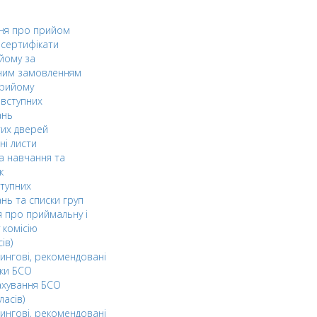
ня про прийом
а сертифікати
йому за
ним замовленням
прийому
вступних
ань
тих дверей
ні листи
а навчання та
к
ступних
нь та списки груп
 про приймальну і
 комісію
ів)
ингові, рекомендовані
ки БСО
ахування БСО
ласів)
ингові, рекомендовані