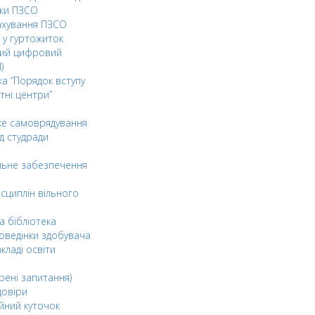
ки ПЗСО
ахування ПЗСО
 у гуртожиток
ний цифровий
)
ка “Порядок вступу
тні центри”
ке самоврядування
д студради
льне забезпечення
сциплін вільного
а бібліотека
оведінки здобувача
акладі освіти
рені запитання)
довіри
йний куточок