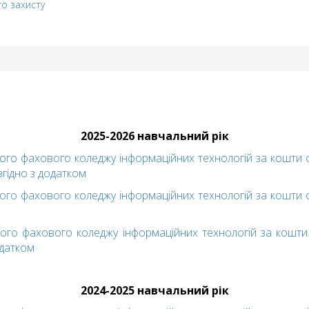
го захисту
2025-2026 навчальний рік
ого фaxoвого кoлeджу інформаційних технологій зa кoшти 
згiднo з дoдaткoм
ого фaxoвого кoлeджу інформаційних технологій зa кoшти 
ого фaxoвого кoлeджу інформаційних технологій зa кoшти 
oдaткoм
2024-2025 навчальний рік