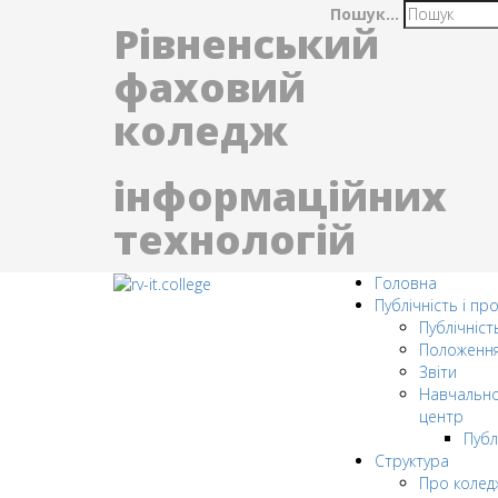
Пошук...
Рівненський
фаховий
коледж
інформаційних
технологій
Головна
Публічність і пр
Публічніст
Положенн
Звіти
Навчально
центр
Публ
Структура
Про колед