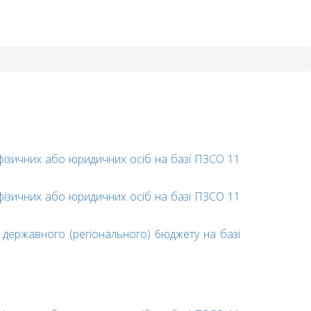
фізичних або юридичних осіб на базі ПЗСО 11
фізичних або юридичних осіб на базі ПЗСО 11
дepжaвнoгo (peгioнaльнoгo) 6юджeту на базі