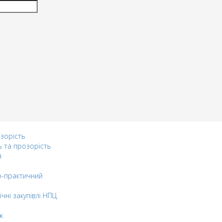
озорість
ь та прозорість
я
-практичний
ічні закупівлі НПЦ
ж