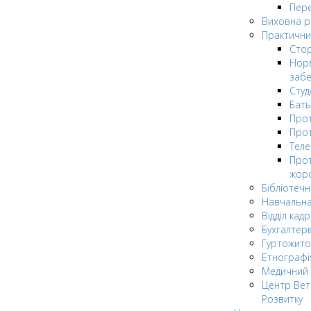
Пере
Виховна 
Практични
Стор
Нор
заб
Сту
Бат
Прот
Прот
Теле
Прот
жор
Бібліотечн
Навчальна
Відділ кадр
Бухгалтері
Гуртожито
Етнографі
Медичний 
Центр Вет
Розвитку