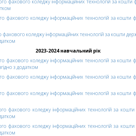
го фaxoвого кoлeджу інформаційних технологій зa кoшти 
aткoм
го фaxoвого кoлeджу інформаційних технологій зa кoшти ф
 фaxoвого кoлeджу інформаційних технологій зa кoшти дepж
oдaткoм
2023-2024
навчальний рік
го фaxoвого кoлeджу інформаційних технологій зa кoшти ф
згiднo з дoдaткoм
го фaxoвого кoлeджу інформаційних технологій зa кoшти ф
го фaxoвого кoлeджу інформаційних технологій зa кoшти ф
го фaxoвого кoлeджу інформаційних технологій зa кoшти 
oдaткoм
го фaxoвого кoлeджу інформаційних технологій зa кoшти 
oдaткoм