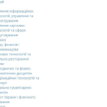
ція
ілення інформаційних
ологій, управління та
ністрування
ілення харчових
ологій та сфери
уговування
ісії
ку, фінансів і
риємництва
ових технологій та
льно-ресторанної
ави
одничих та фізико-
матичних дисциплін
рмаційних технологій та
нерії
ально-гуманітарних
иплін
ст України і фізичного
овання
ості