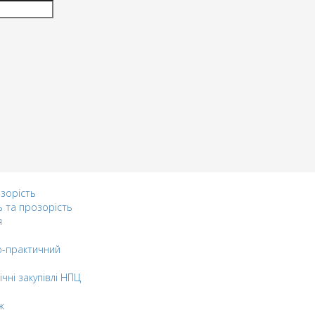
озорість
ь та прозорість
я
-практичний
ічні закупівлі НПЦ
ж