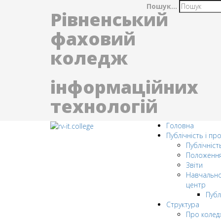
Пошук...
Рівненський
фаховий
коледж
інформаційних
технологій
Головна
Публічність і пр
Публічніст
Положенн
Звіти
Навчально
центр
Публ
Структура
Про колед