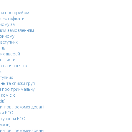
ня про прийом
а сертифікати
йому за
ним замовленням
прийому
вступних
ань
тих дверей
ні листи
а навчання та
к
ступних
нь та списки груп
 про приймальну і
 комісію
ів)
ингові, рекомендовані
ки БСО
ахування БСО
ласів)
ингові, рекомендовані