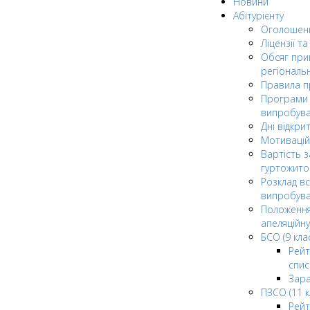
Новини
Абітурієнту
Оголошен
Ліцензії т
Обсяг при
регіональ
Правила 
Програми 
випробув
Дні відкри
Мотивацій
Вартість з
гуртожито
Розклад в
випробува
Положення
апеляційну
БСО (9 клас
Рейт
спис
Зар
ПЗСО (11 к
Рейт