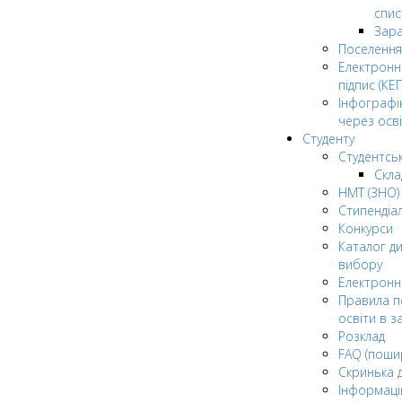
спис
Зар
Поселення
Електрон
підпис (КЕП
Інфографі
через осві
Студенту
Студентсь
Скла
НМТ (ЗНО)
Стипендіа
Конкурси
Каталог ди
вибору
Електронн
Правила п
освіти в з
Розклад
FAQ (поши
Скринька 
Інформаці