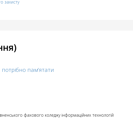
го захисту
ння)
о потрібно пам’ятати
Рівненського фахового коледжу інформаційних технологій