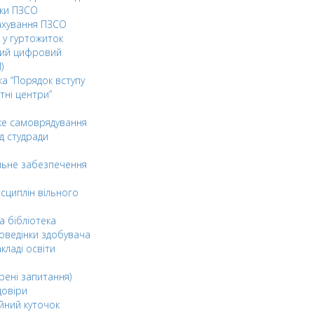
ки ПЗСО
ахування ПЗСО
 у гуртожиток
ний цифровий
)
ка “Порядок вступу
тні центри”
ке самоврядування
д студради
льне забезпечення
сциплін вільного
а бібліотека
оведінки здобувача
акладі освіти
рені запитання)
довіри
йний куточок