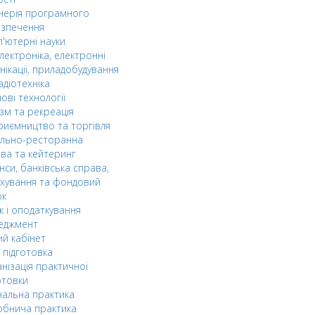
нерія програмного
езпечення
'ютерні науки
лектроніка, електронні
нікації, приладобудування
адіотехніка
ові технології
зм та рекреація
риємництво та торгівля
ельно-ресторанна
ва та кейтеринг
нси, банківська справа,
хування та фондовий
ок
к і оподаткування
еджмент
й кабінет
 підготовка
нізація практичної
отовки
альна практика
обнича практика