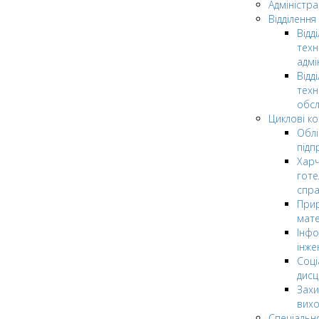
Адміністра
Відділення
Відд
техн
адмі
Відд
техн
обсл
Циклові ком
Облі
підп
Харч
готе
спр
Прир
мате
Інфо
інже
Соці
дисц
Захи
вих
Спеціальн