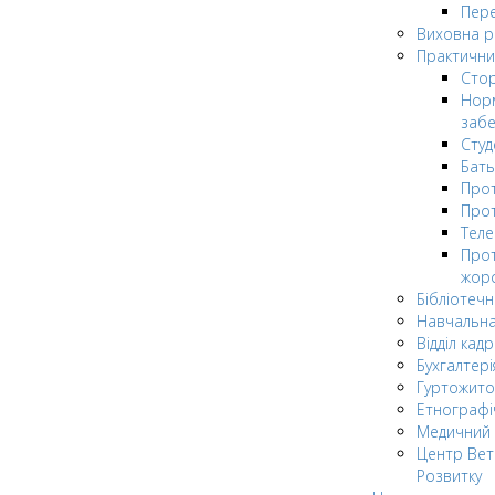
Пере
Виховна 
Практични
Стор
Нор
заб
Сту
Бат
Прот
Прот
Теле
Прот
жор
Бібліотечн
Навчальна
Відділ кадр
Бухгалтері
Гуртожито
Етнографі
Медичний 
Центр Вет
Розвитку