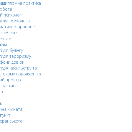
ддипломна практика
робота
й психолог
інка психолога
мативно-правове
езпечення
дентам
ькам
идія булінгу
идія тероризму
фони довіри
идія насильству та
стокому поводженню
ий простір
 частина
ів
я
к
чна кімната
пункт
еранського