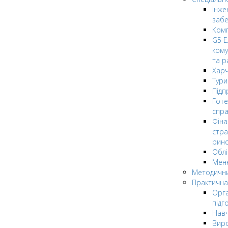
Інже
заб
Комп
G5 Е
кому
та р
Харч
Тури
Підп
Гот
спра
Фіна
стра
рин
Облі
Мен
Методични
Практична
Орга
підг
Навч
Вир