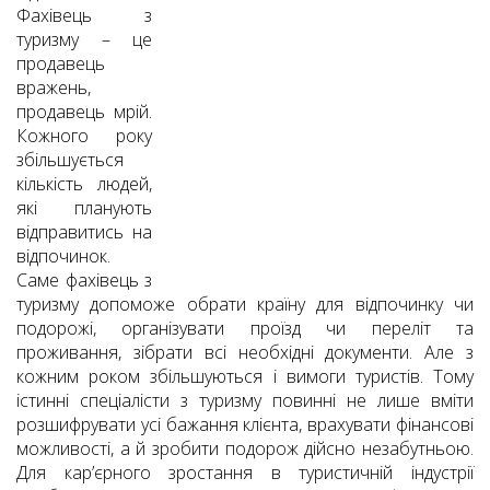
Фахівець з
туризму – це
продавець
вражень,
продавець мрій.
Кожного року
збільшується
кількість людей,
які планують
відправитись на
відпочинок.
Саме фахівець з
туризму допоможе обрати країну для відпочинку чи
подорожі, організувати проїзд чи переліт та
проживання, зібрати всі необхідні документи. Але з
кожним роком збільшуються і вимоги туристів. Тому
істинні спеціалісти з туризму повинні не лише вміти
розшифрувати усі бажання клієнта, врахувати фінансові
можливості, а й зробити подорож дійсно незабутньою.
Для кар’єрного зростання в туристичній індустрії