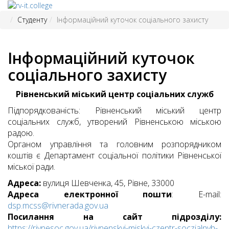
Студенту
Інформаційний куточок соціального захисту
Інформаційний куточок
соціального захисту
Рівненський міський центр соціальних служб
Підпорядкованість: Рівненський міський центр
соціальних служб, утворений Рівненською міською
радою.
Органом управління та головним розпорядником
коштів є Департамент соціальної політики Рівненської
міської ради.
Адреса:
вулиця Шевченка, 45, Рівне, 33000
Адреса електронної пошти
: E-mail:
dsp.mcss@rivnerada.gov.ua
Посилання на сайт підрозділу:
https://rivnesoc.gov.ua/rivnenskyj-miskyj-czentr-soczialnyh-