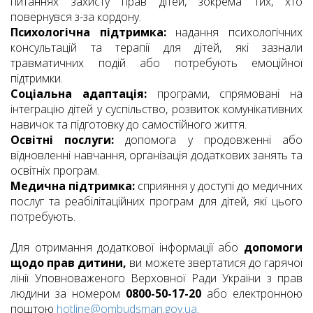
питаннях захисту прав дітей, зокрема тих, хто
повернувся з-за кордону.
Психологічна підтримка:
надання психологічних
консультацій та терапії для дітей, які зазнали
травматичних подій або потребують емоційної
підтримки.
Соціальна адаптація:
програми, спрямовані на
інтеграцію дітей у суспільство, розвиток комунікативних
навичок та підготовку до самостійного життя.
Освітні послуги:
допомога у продовженні або
відновленні навчання, організація додаткових занять та
освітніх програм.
Медична підтримка:
сприяння у доступі до медичних
послуг та реабілітаційних програм для дітей, які цього
потребують.
Для отримання додаткової інформації або
допомоги
щодо прав дитини,
ви можете звертатися до гарячої
лінії Уповноваженого Верховної Ради України з прав
людини за номером
0800-50-17-20
або електронною
поштою
hotline@ombudsman.gov.ua
.