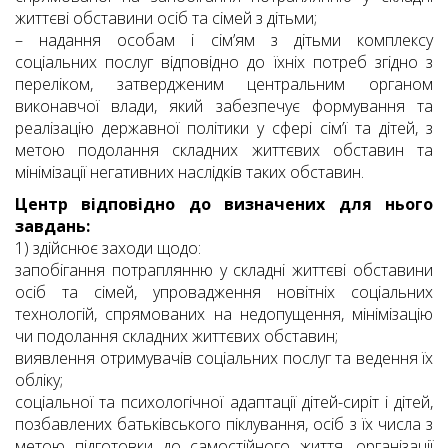
життєві обставини осіб та сімей з дітьми;
– надання особам і сім’ям з дітьми комплексу
соціальних послуг відповідно до їхніх потреб згідно з
переліком, затвердженим центральним органом
виконавчої влади, який забезпечує формування та
реалізацію державної політики у сфері сім’ї та дітей, з
метою подолання складних життєвих обставин та
мінімізації негативних наслідків таких обставин.
Центр відповідно до визначених для нього
завдань:
1) здійснює заходи щодо:
запобігання потраплянню у складні життєві обставини
осіб та сімей, упровадження новітніх соціальних
технологій, спрямованих на недопущення, мінімізацію
чи подолання складних життєвих обставин;
виявлення отримувачів соціальних послуг та ведення їх
обліку;
соціальної та психологічної адаптації дітей-сиріт і дітей,
позбавлених батьківського піклування, осіб з їх числа з
метою підготовки до самостійного життя, організації