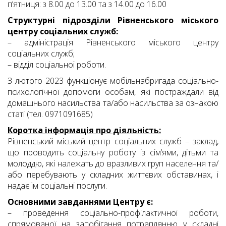
п’ятниця: з 8.00 до 13.00 та з 14.00 до 16.00
Структурні підрозділи Рівненського міського
центру соціальних служб:
– адміністрація Рівненського міського центру
соціальних служб;
– відділ соціальної роботи.
З лютого 2023 функціонує мобільнабригада соціально-
психологічної допомоги особам, які постраждали від
домашнього насильства та/або насильства за ознакою
статі (тел. 0971091685)
Коротка інформація про діяльність:
Рівненський міський центр соціальних служб – заклад,
що проводить соціальну роботу із сім’ями, дітьми та
молоддю, які належать до вразливих груп населення та/
або перебувають у складних життєвих обставинах, і
надає їм соціальні послуги.
Основними завданнями Центру є:
– проведення соціально-профілактичної роботи,
спрямованої на запобігання потраплянню у складні