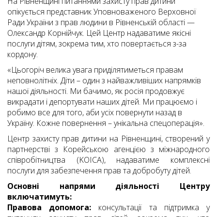
На Рівненщині питаннями захисту прав дитини
опікується представник Уповноваженого Верховної
Ради України з прав людини в Рівненській області —
Олександр Корнійчук. Цей Центр надаватиме якісні
послуги дітям, зокрема тим, хто повертається з-за
кордону.
«Цьогоріч велика увага приділятиметься правам
неповнолітніх. Діти – один з найважливіших напрямків
нашої діяльності. Ми бачимо, як росія продовжує
викрадати і депортувати наших дітей. Ми працюємо і
робимо все для того, аби усіх повернути назад в
Україну. Кожне повернення – унікальна спецоперація».
Центр захисту прав дитини на Рівненщині, створений у
партнерстві з Корейською агенцією з міжнародного
співробітництва (KOICA), надаватиме комплексні
послуги для забезпечення прав та добробуту дітей.
Основні напрями діяльності Центру
включатимуть:
Правова допомога:
консультації та підтримка у