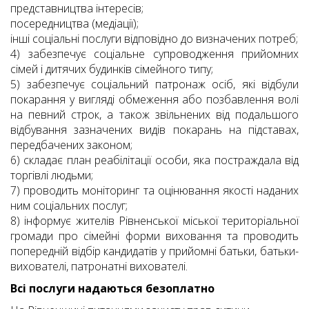
представництва інтересів;
посередництва (медіації);
інші соціальні послуги відповідно до визначених потреб;
4) забезпечує соціальне супроводження прийомних
сімей і дитячих будинків сімейного типу;
5) забезпечує соціальний патронаж осіб, які відбули
покарання у вигляді обмеження або позбавлення волі
на певний строк, а також звільнених від подальшого
відбування зазначених видів покарань на підставах,
передбачених законом;
6) складає план реабілітації особи, яка постраждала від
торгівлі людьми;
7) проводить моніторинг та оцінювання якості наданих
ним соціальних послуг;
8) інформує жителів Рівненської міської територіальної
громади про сімейні форми виховання та проводить
попередній відбір кандидатів у прийомні батьки, батьки-
вихователі, патронатні вихователі.
Всі послуги надаються безоплатно