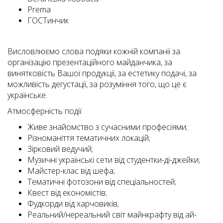
Prema
ГОСТинчик
Висловлюємо слова подяки кожній компанії за
організацію презентаційного майданчика, за
винятковість Вашої продукції, за естетику подачі, за
можливість дегустації, за розуміння того, що це є
українське.
Атмосферність події:
Живе знайомство з сучасними професіями;
Різноманіття тематичних локацій;
Зірковий ведучий;
Музичні українські сети від студентки-ді-джейки;
Майстер-клас від шефа;
Тематичні фотозони від спеціальностей;
Квест від економістів;
Фудкорди від харчовиків;
Реальний/нереальний світ майнкрафту від ай-