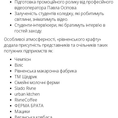
Підготовка промоційного ролику від професійного
відеооператора Павла Осіпова.
Залученість студентів коледжу, які робитимуть
світлини, зніматимуть відео.
Студенти-інтерв’юери, які братимуть інтерв’ю в
гостей заходу.
Особливої атмосферності, «рівненського крафту»
додала присутність представників та очільників таких
потужних підприємств як:
Чемпіон
Віліс
Рівненська макаронна фабрика
ТМ Щедрик
Сімейні молочні ферми
Slado Rivne
urban kitchen
RivneCoffee
ФЕРМА БРАТА
Мацики
Веганська ковбаса