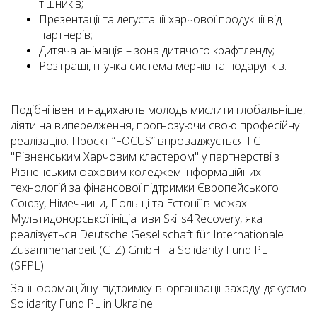
тішників;
Презентації та дегустації харчової продукції від
партнерів;
Дитяча анімація – зона дитячого крафтленду;
Розіграші, гнучка система мерчів та подарунків.
Подібні івенти надихають молодь мислити глобальніше,
діяти на випередження, прогнозуючи свою професійну
реалізацію. Проєкт “FOCUS” впроваджується ГС
"Рівненським Харчовим кластером" у партнерстві з
Рівненським фаховим коледжем інформаційних
технологій за фінансової підтримки Європейського
Союзу, Німеччини, Польщі та Естонії в межах
Мультидонорської ініціативи Skills4Recovery, яка
реалізується Deutsche Gesellschaft für Internationale
Zusammenarbeit (GIZ) GmbH та Solidarity Fund PL
(SFPL).
.
За інформаційну підтримку в організації заходу дякуємо
Solidarity Fund PL in Ukraine.