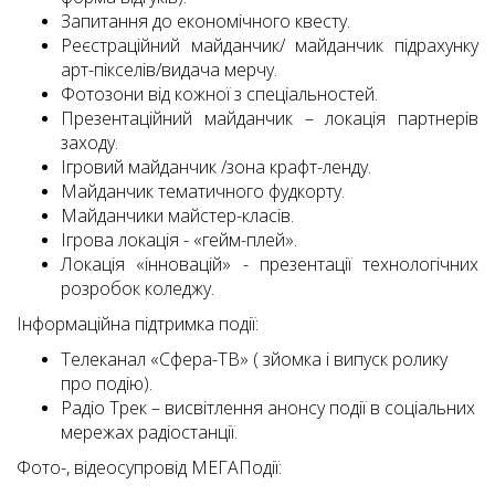
Запитання до економічного квесту.
Реєстраційний майданчик/ майданчик підрахунку
арт-пікселів/видача мерчу.
Фотозони від кожної з спеціальностей.
Презентаційний майданчик – локація партнерів
заходу.
Ігровий майданчик /зона крафт-ленду.
Майданчик тематичного фудкорту.
Майданчики майстер-класів.
Ігрова локація - «гейм-плей».
Локація «інновацій» - презентації технологічних
розробок коледжу.
Інформаційна підтримка події:
Телеканал «Сфера-ТВ» ( зйомка і випуск ролику
про подію).
Радіо Трек – висвітлення анонсу події в соціальних
мережах радіостанції.
Фото-, відеосупровід МЕГАПодії: