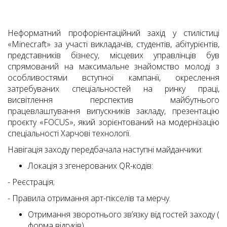
Неформатний профорієнтаційний захід у стилістиці
«Minecraft» за участі викладачів, студентів, абітурієнтів,
представників бізнесу, місцевих управлінців був
спрямований на максимальне знайомство молоді з
особливостями вступної кампанії, окреслення
затребуваних спеціальностей на ринку праці,
висвітлення перспектив майбутнього
працевлаштування випускників закладу, презентацію
проєкту «FOCUS», який зорієнтований на модернізацію
спеціальності Харчові технології.
Hавігація заходу передбачала наступні майданчики:
Локація з згенерованих QR-кодів:
- Реєстрація;
- Правила отримання арт-пікселів та мерчу.
Отримання зворотнього зв’язку від гостей заходу (
форма відгуків).