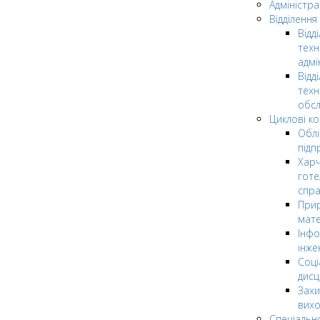
Адміністра
Відділення
Відд
техн
адмі
Відд
техн
обсл
Циклові ком
Облі
підп
Харч
готе
спр
Прир
мате
Інфо
інже
Соці
дисц
Захи
вих
Спеціальн