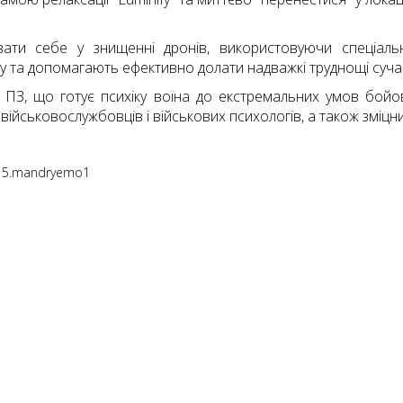
ати себе у знищенні дронів, використовуючи спеціальни
у та допомагають ефективно долати надважкі труднощі сучас
 ПЗ, що готує психіку воїна до екстремальних умов бойо
 військовослужбовців і військових психологів, а також зміцни