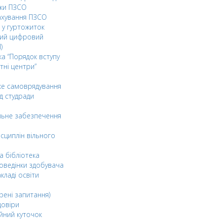
ки ПЗСО
ахування ПЗСО
 у гуртожиток
ний цифровий
)
ка “Порядок вступу
тні центри”
ке самоврядування
д студради
льне забезпечення
сциплін вільного
а бібліотека
оведінки здобувача
акладі освіти
рені запитання)
довіри
йний куточок