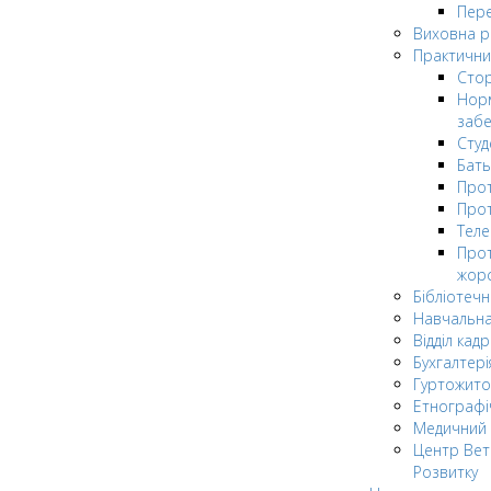
Пере
Виховна 
Практични
Стор
Нор
заб
Сту
Бат
Прот
Прот
Теле
Прот
жор
Бібліотечн
Навчальна
Відділ кадр
Бухгалтері
Гуртожито
Етнографі
Медичний 
Центр Вет
Розвитку