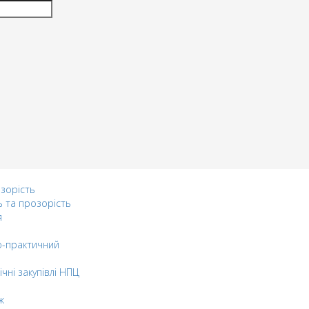
озорість
ь та прозорість
я
-практичний
ічні закупівлі НПЦ
ж