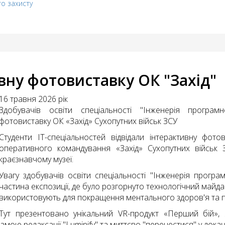
го захисту
ивну фотовиставку ОК "Захід"
16 травня 2026 рік
Здобувачів освіти спеціальності "Інженерія програмн
фотовиставку ОК «Захід» Сухопутних військ ЗСУ
Студенти ІТ-спеціальностей відвідали інтерактивну фото
оперативного командування «Захід» Сухопутних військ З
краєзнавчому музеї.
Увагу здобувачів освіти спеціальності "Інженерія прогр
частина експозиції, де було розгорнуто технологічний майда
використовують для покращення ментального здоров'я та під
Тут презентовано унікальний VR-продукт «Перший бій», 
мою релаксації "Luminify" та миттєво "перенестися" у локац