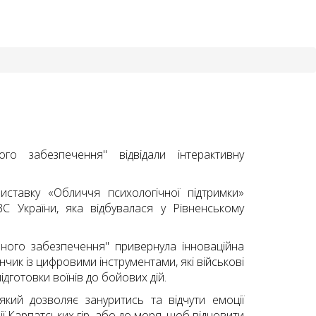
ого забезпечення" відвідали інтерактивну
виставку «Обличчя психологічної підтримки»
С України, яка відбувалася у Рівненському
амного забезпечення" привернула інноваційна
нчик із цифровими інструментами, які військові
готовки воїнів до бойових дій.
який дозволяє зануритись та відчути емоції
ії Карпатських гір, або до моря, щоб відновити