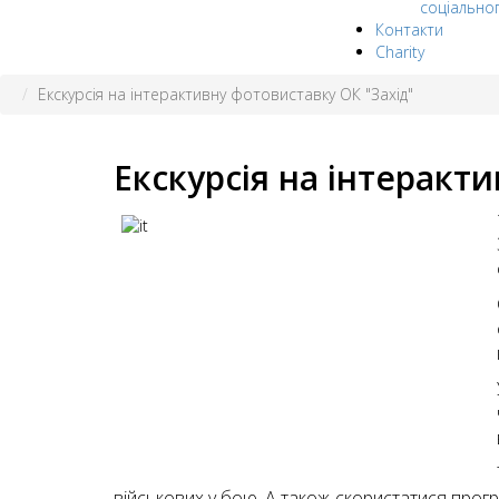
соціально
Контакти
Charity
Екскурсія на інтерактивну фотовиставку ОК "Захід"
Екскурсія на інтеракт
військових у бою. А також скористатися програ