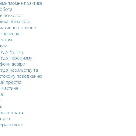
ддипломна практика
робота
й психолог
інка психолога
мативно-правове
езпечення
дентам
ькам
идія булінгу
идія тероризму
фони довіри
идія насильству та
стокому поводженню
ий простір
 частина
ів
я
к
чна кімната
пункт
еранського