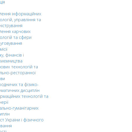
ція
ілення інформаційних
ологій, управління та
ністрування
ілення харчових
ологій та сфери
уговування
ісії
ку, фінансів і
риємництва
ових технологій та
льно-ресторанної
ави
одничих та фізико-
матичних дисциплін
рмаційних технологій та
нерії
ально-гуманітарних
иплін
ст України і фізичного
овання
ості