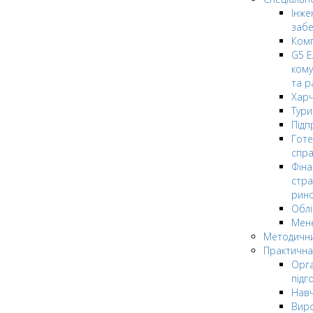
Інже
заб
Комп
G5 Е
кому
та р
Харч
Тури
Підп
Гот
спра
Фіна
стра
рин
Облі
Мен
Методични
Практична
Орга
підг
Навч
Вир