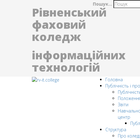
Пошук...
Рівненський
фаховий
коледж
інформаційних
технологій
Головна
Публічність і пр
Публічніст
Положенн
Звіти
Навчально
центр
Публ
Структура
Про колед