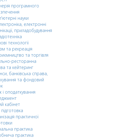
нерія програмного
езпечення
'ютерні науки
лектроніка, електронні
нікації, приладобудування
адіотехніка
ові технології
зм та рекреація
риємництво та торгівля
ельно-ресторанна
ва та кейтеринг
нси, банківська справа,
хування та фондовий
ок
к і оподаткування
еджмент
й кабінет
 підготовка
нізація практичної
отовки
альна практика
обнича практика