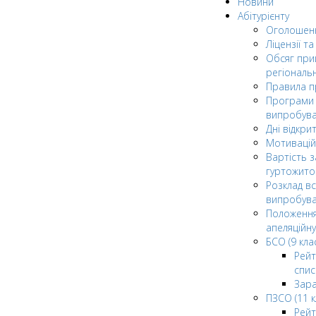
Новини
Абітурієнту
Оголошен
Ліцензії т
Обсяг при
регіональ
Правила 
Програми 
випробув
Дні відкри
Мотивацій
Вартість з
гуртожито
Розклад в
випробува
Положення
апеляційну
БСО (9 клас
Рейт
спис
Зар
ПЗСО (11 к
Рейт