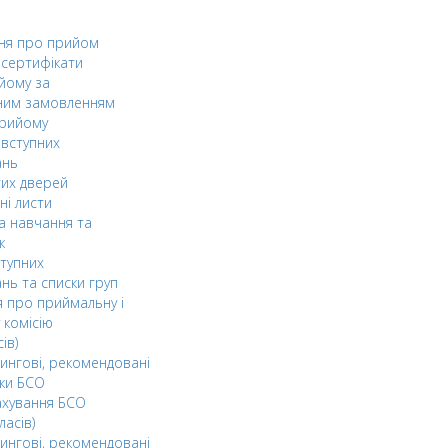
ня про прийом
а сертифікати
йому за
ним замовленням
прийому
вступних
ань
тих дверей
ні листи
а навчання та
к
ступних
нь та списки груп
 про приймальну і
 комісію
ів)
ингові, рекомендовані
ки БСО
ахування БСО
ласів)
ингові, рекомендовані