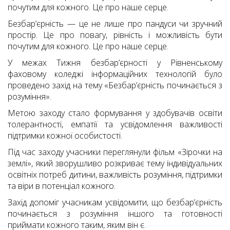
почутим для кожного. Це про наше серце.
Безбар’єрність — це не лише про пандуси чи зручний
простір. Це про повагу, рівність і можливість бути
почутим для кожного. Це про наше серце.
У межах Тижня безбар’єрності у Рівненському
фаховому коледжі інформаційних технологій було
проведено захід на тему «Безбар’єрність починається з
р
озуміння».
Метою заходу стало формування у здобувачів освіти
толерантності, емпатії та усвідомлення важливості
підтримки кожної особистості.
Під час заходу учасники переглянули фільм «Зірочки на
землі», який зворушливо розкриває тему індивідуальних
освітніх потреб дитини, важливість розуміння, підтримки
та віри в потенціал кожного.
Захід допоміг учасникам усвідомити, що безбар’єрність
починається з розуміння іншого та готовності
приймати кожного таким, яким він є.