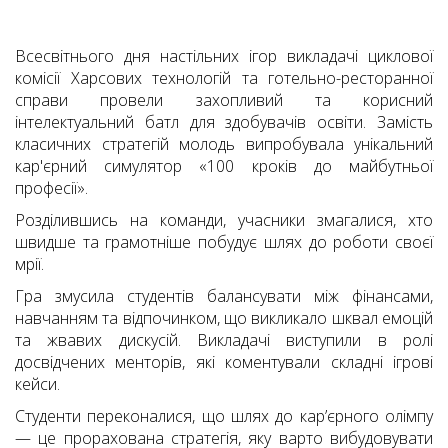
Всесвітнього дня настільних ігор викладачі циклової
комісії Харсових технологій та готельно-ресторанної
справи провели захопливий та корисний
інтелектуальний батл для здобувачів освіти. Замість
класичних стратегій молодь випробувала унікальний
кар'єрний симулятор «100 кроків до майбутньої
професії».
Розділившись на команди, учасники змагалися, хто
швидше та грамотніше побудує шлях до роботи своєї
мрії.
Гра змусила студентів балансувати між фінансами,
навчанням та відпочинком, що викликало шквал емоцій
та жвавих дискусій. Викладачі виступили в ролі
досвідчених менторів, які коментували складні ігрові
кейси.
Студенти переконалися, що шлях до кар’єрного олімпу
— це прорахована стратегія, яку варто вибудовувати