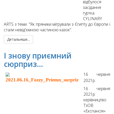
відбулося
засідання
гуртка
CYLINARY
ARTS з теми: "Як пряники мігрували з Єгипту до Європи і
стали невід'ємною частиною казок".
Детальніше...
І знову приємний
сюрприз…
16 червня
2021р.
16 червня
2021р.
керівництво
ТзОВ
«Експансія»