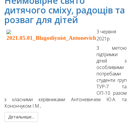
Неймовірне свято
дитячого сміху, радощів та
розваг для дітей
3 червня
2021р.
З метою
підтримки
дітей з
особливими
потребами
студенти груп
ТУР-7 та
ОП-10 разом
з класними керівниками Антоневичем Ю.А. та
Конончуком І.М.,
Детальніше...