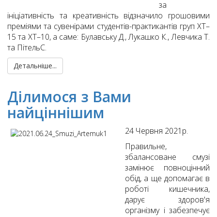
за
ініціативність та креативність відзначило грошовими
преміями та сувенірами студентів-практикантів груп ХТ–
15 та ХТ–10, а саме: Булавську Д., Лукашко К., Левчика Т.
та ПітельС.
Детальніше...
Ділимося з Вами
найціннішим
24 Червня 2021р.
Правильне,
збалансоване смузі
замінює повноцінний
обід, а ще допомагає в
роботі кишечника,
дарує здоров'я
організму і забезпечує