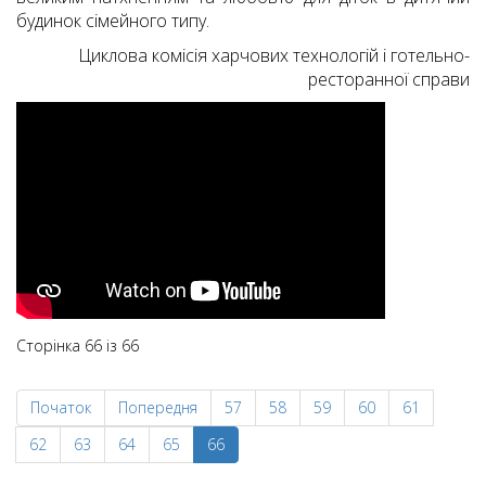
будинок сімейного типу.
Циклова комісія харчових технологій і готельно-
ресторанної справи
Сторінка 66 із 66
Початок
Попередня
57
58
59
60
61
62
63
64
65
66