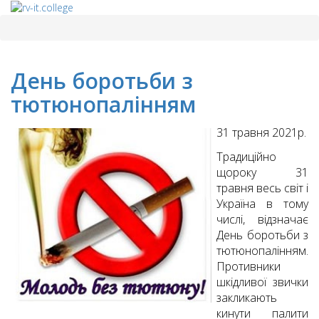
День боротьби з
тютюнопалінням
31 травня 2021р.
Традиційно
щороку 31
травня весь світ і
Україна в тому
числі, відзначає
День боротьби з
тютюнопалінням.
Противники
шкідливої звички
закликають
кинути палити